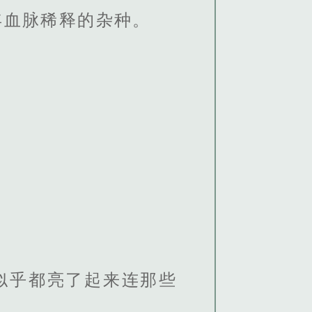
年血脉稀释的杂种。
似乎都亮了起来连那些