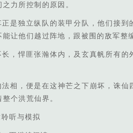
间之力所控制的原因。
车正是独立纵队的装甲分队，他们接到
不能让他们越过阵地，跟被围的敌军整
不长，悍匪张瀚体内，及玄真帆所有的
。
的法相，便是在这神芒之下崩坏，诛仙
着整个洪荒仙界。
章聆听与模拟