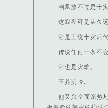
幽凰族不过是十
这寂夜可是从久
它是正统十灾后
传说任何一条不
它也是灾难。”
王芥沉吟。
他又兴奋而亲热
板着脸的韩家的护法