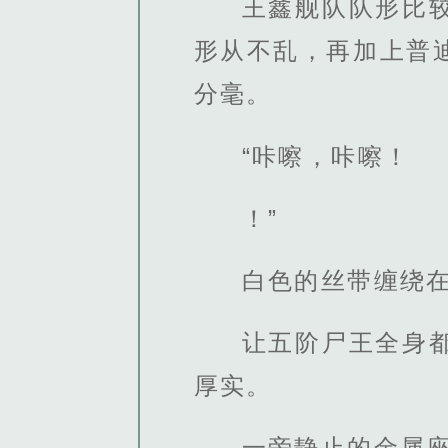
王鑫舰队队形比
形从不乱，再加上普
分毫。
“咔嚓，咔嚓！
！”
白色的丝带缠绕
让五阶尸王全身
厚实。
一旁静止的金属