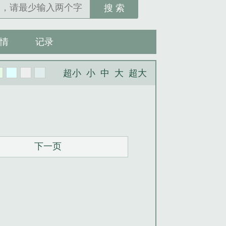
搜 索
情
记录
超小
小
中
大
超大
下一页