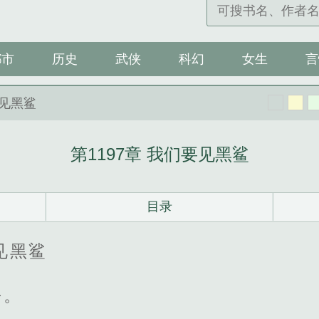
都市
历史
武侠
科幻
女生
言
要见黑鲨
第1197章 我们要见黑鲨
目录
见黑鲨
去。