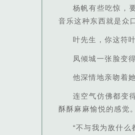
杨帆有些吃惊，
音乐这种东西就是众
叶先生，你这符
凤倾城一张脸变
他深情地亲吻着
连空气仿佛都变
酥酥麻麻愉悦的感觉
“不与我为敌什