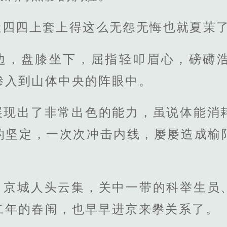
让四四上套上得这么无怨无悔也就夏茉
边，盘膝坐下，屈指轻叩眉心，磅礴
渗入到山体中央的阵眼中。
展现出了非常出色的能力，虽说体能消
的坚定，一次次冲击内线，屡屡造成榆
，京城人头云集，关中一带的科举生员
二年的春闱，也早早进京来攀关系了。