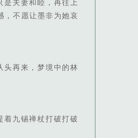
只是夫妻和睦，再往上
憾，不愿让墨非为她哀
从头再来，梦境中的林
。
提着九锡禅杖打破打破