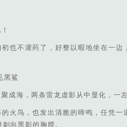
！
吧！
如初也不灌药了，好整以暇地坐在一边
见黑鲨
汇聚成海，两条雷龙虚影从中显化，一
抖的火鸟，也发出清脆的啼鸣，任凭一
狠刺向黑影的胸膛。