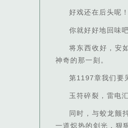
好戏还在后头呢
你就好好地回味
将东西收好，安
神奇的那一刻。
第1197章我们要
玉符碎裂，雷电
同时，与蛟龙颤
一道炽热的剑光，狠