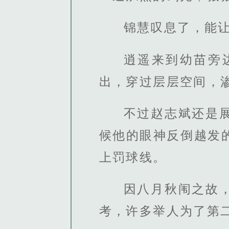
锦慧叹息了，能
逍遥来到幼苗旁
出，穿过层层空间，
不过赵志斌还是
候他的眼神反倒越发
上罚球线。
因八月秋闱之故
考，许多举人为了第