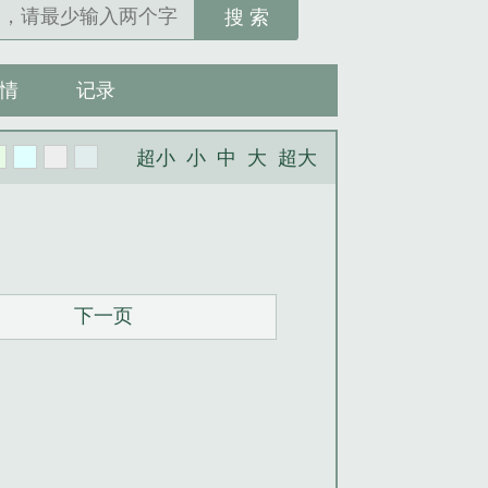
搜 索
情
记录
超小
小
中
大
超大
下一页