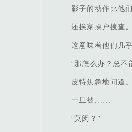
影子的动作比他
还挨家挨户搜查
这意味着他们几
“那怎么办？总不
皮特焦急地问道
一旦被......
“莫闵？”