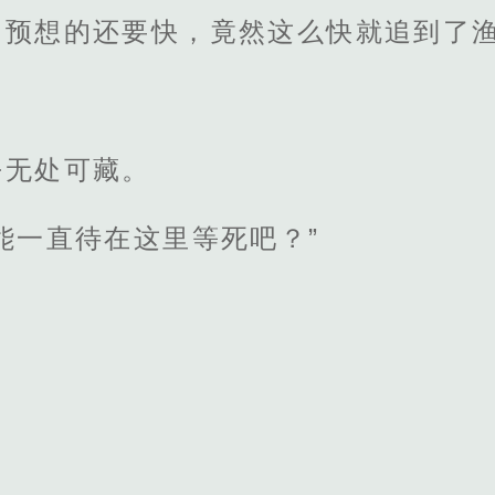
们预想的还要快，竟然这么快就追到了
。
乎无处可藏。
能一直待在这里等死吧？”
。