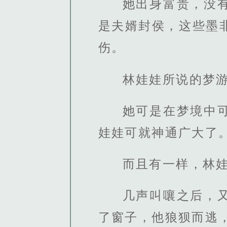
她出身富贵，没
是夫婿封侯，这些墨
伤。
林娃娃所说的梦
她可是在梦境中
娃娃可就神通广大了
而且有一样，林
几声叫嚷之后，
了窗子，他狼狈而逃