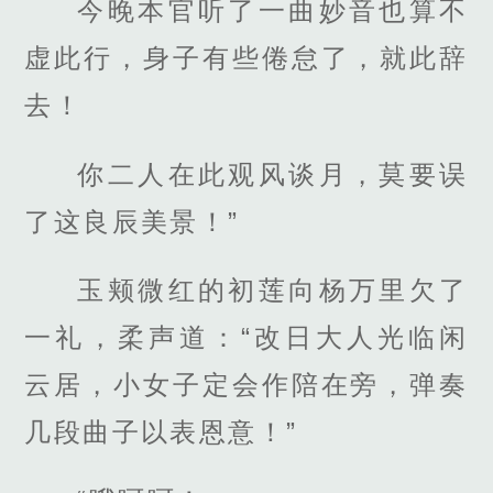
今晚本官听了一曲妙音也算不
虚此行，身子有些倦怠了，就此辞
去！
你二人在此观风谈月，莫要误
了这良辰美景！”
玉颊微红的初莲向杨万里欠了
一礼，柔声道：“改日大人光临闲
云居，小女子定会作陪在旁，弹奏
几段曲子以表恩意！”