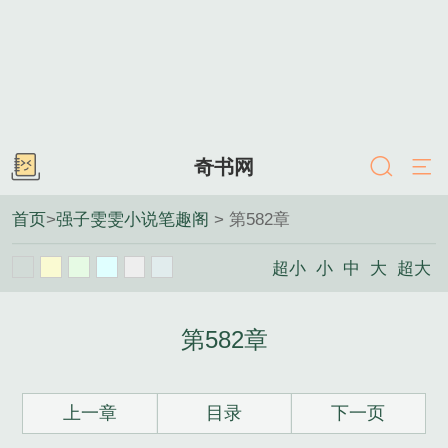
奇书网
首页
>
强子雯雯小说笔趣阁
> 第582章
超小
小
中
大
超大
第582章
上一章
目录
下一页