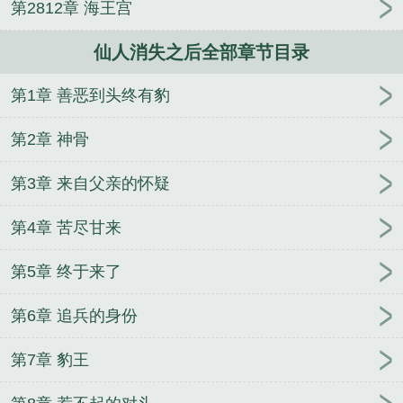
第2812章 海王宫
等级变化
仙人消失之后笔趣阁
仙人消失之后免费阅
读
仙人消失之后全文阅读
一剑飞仙
仙人消失之后
仙人消失之后全部章节目录
风行水云间
仙人消失之后怎么样
第1章 善恶到头终有豹
第2章 神骨
第3章 来自父亲的怀疑
第4章 苦尽甘来
第5章 终于来了
第6章 追兵的身份
第7章 豹王