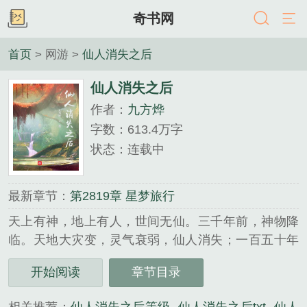
奇书网
首页
> 网游 >
仙人消失之后
仙人消失之后
作者：
九方烨
字数：613.4万字
状态：连载中
最新章节：
第2819章 星梦旅行
天上有神，地上有人，世间无仙。三千年前，神物降
临。天地大灾变，灵气衰弱，仙人消失；一百五十年
前，神物降临。富饶的赤帕高原、战无不胜的盘龙古
开始阅读
章节目录
城…...
《仙人消失之后》是九方烨精心创作的网游类小说。