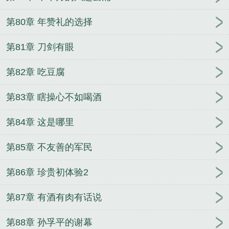
第80章 年赞礼的选择
第81章 刀剑有眼
第82章 吃豆腐
第83章 瞎操心不如喝酒
第84章 这是哪里
第85章 不友善的军民
第86章 珍贵初体验2
第87章 有酒有肉有话说
第88章 孙孚平的谢幕