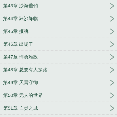
第43章 沙海垂钓
第44章 狂沙降临
第45章 摄魂
第46章 出场了
第47章 悍勇难敌
第48章 总要有人探路
第49章 天雷守御
第50章 无人的世界
第51章 亡灵之城