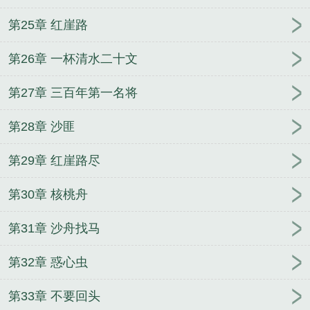
第25章 红崖路
第26章 一杯清水二十文
第27章 三百年第一名将
第28章 沙匪
第29章 红崖路尽
第30章 核桃舟
第31章 沙舟找马
第32章 惑心虫
第33章 不要回头