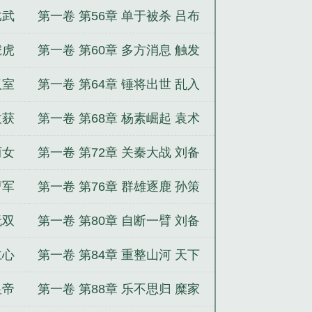
会师
比武
第一卷 第56章 单于被杀 吕布
发狂
虓虎
第一卷 第60章 多方消息 触发
任务
汉室
第一卷 第64章 锤将出世 乱入
武将
收获
第一卷 第68章 杨素崛起 袁术
身死
两女
第一卷 第72章 关秦大战 刘备
心酸
曹军
第一卷 第76章 群雄逐鹿 孙策
受伤
无双
第一卷 第80章 自断一臂 刘备
担忧
仁心
第一卷 第84章 重整山河 天下
棋局
皇帝
第一卷 第88章 乐不思归 糜家