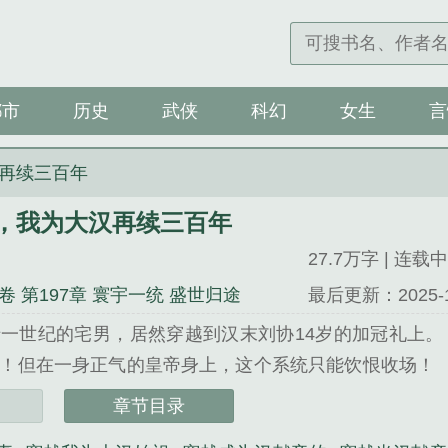
都市
历史
武侠
科幻
女生
言
再续三百年
，我为大汉再续三百年
27.7万字 | 连载中
卷 第197章 寰宇一统 盛世归途
最后更新：2025-10-
一世纪的宅男，居然穿越到汉末刘协14岁的加冠礼上
统！但在一身正气的皇帝身上，这个系统只能饮恨收场！
.
章节目录
我为大汉再续三百年》是言谈橘汁精心创作的历史类小