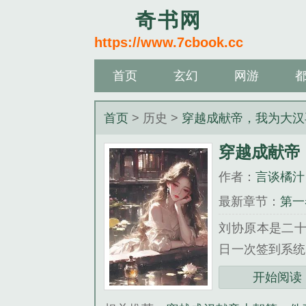
奇书网
https://www.7cbook.cc
首页
玄幻
网游
首页
> 历史 >
穿越成献帝，我为大汉
穿越成献帝
作者：
言谈橘汁
最新章节：
第一
刘协原本是二十
日一次签到系
手？召唤岳飞…..
开始阅读
《穿越成献帝，