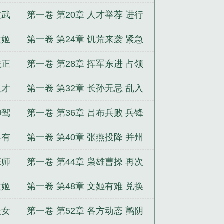
长安
文武
第一卷 第20章 人才举荐 进行
召唤
文姬
第一卷 第24章 饥荒来袭 紧急
任务
法正
第一卷 第28章 挥军东进 占领
洛阳
人才
第一卷 第32章 长孙无忌 乱入
武将
御驾
第一卷 第36章 吕布兵败 兵锋
剑指
各有
第一卷 第40章 张燕投降 并州
军团
班师
第一卷 第44章 枭雄曹操 再次
提升
文姬
第一卷 第48章 文姬有难 兑换
血清
众女
第一卷 第52章 各方动态 鹯阴