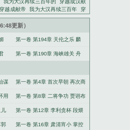
我为大汉再续三百年的
穿越成汉献
穿越成献帝
我为大汉再续三百年
穿
越成刘协的
我为大汉再续三百年免费
穿越成了汉献帝的
有没有穿越成汉
26:48更新）
穿越成汉献帝刘协
穿越成汉献帝觉
媚
第一卷 第194章 天伦之乐 麟
献帝觉醒系统
穿越变汉献帝
穿越成为
儿初显
君
第一卷 第190章 海峡雄关 舟
中旖旎
始谋
第一卷 第4章 首次早朝 再次商
议
环用
第一卷 第8章 二将争功 贾诩布
局
鱼儿
第一卷 第12章 李利贪杯 段煨
屈服
李郭
第一卷 第16章 肃清宵小 掌控