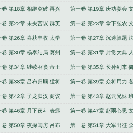
兵
授首
卷 第18章 相继突破 再兴
第一卷 第19章 庆功宴会 
跑
百官
卷 第22章 未央宫议 群英
第一卷 第23章 拿下弘农 
萃
求助
卷 第26章 喜获丰收 太学
第一卷 第27章 沉迷算题 
筑
归心
卷 第30章 杨奉结局 冀州
第一卷 第31章 封赏大典 
事
需求
卷 第34章 继续召唤 帝王
第一卷 第35章 长孙到来 
变
亲征
卷 第38章 吕布归顺 猛将
第一卷 第39章 众将用力 
首
心思
卷 第42章 子龙归汉 商议
第一卷 第43章 赵云兄妹 
兵
回朝
卷 第46章 月下夜斗 表露
第一卷 第47章 赵雨心思 
迹
纠结
卷 第50章 夜探闺房 吕布
第一卷 第51章 大军出征 