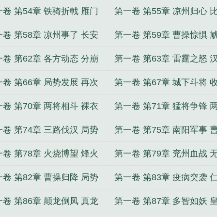
动
期盼
卷 第54章 铁骑折戟 雁门
第一卷 第55章 凉州归心 
战
定情
卷 第58章 凉州事了 长安
第一卷 第59章 曹操惊惧 
势
落幕
卷 第62章 各方动态 分崩
第一卷 第63章 雷霆之怒 
析
扬威
卷 第66章 局势发展 再次
第一卷 第67章 城下斗将 
化
满满
卷 第70章 两将相斗 裸衣
第一卷 第71章 猛将争锋 
战
英姿
卷 第74章 三路伐汉 局势
第一卷 第75章 南阳军事 
乱
之殇
卷 第78章 火烧博望 烽火
第一卷 第79章 兖州血战 
起
突破
卷 第82章 曹操归降 局势
第一卷 第83章 疫病突袭 
朗
定势
卷 第86章 颠龙倒凤 真龙
第一卷 第87章 多智如妖 