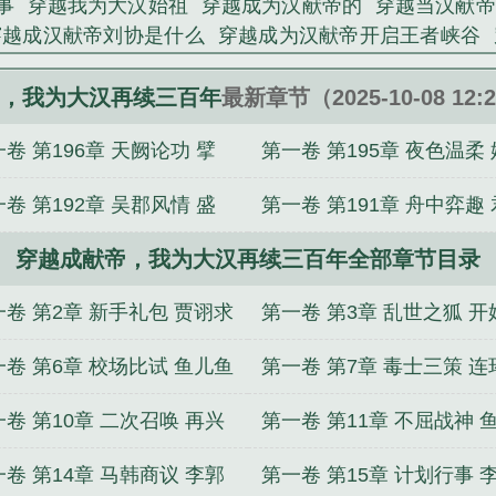
事
穿越我为大汉始祖
穿越成为汉献帝的
穿越当汉献帝
穿越成汉献帝刘协是什么
穿越成为汉献帝开启王者峡谷
为汉献帝刘协
开启王者峡谷召唤英雄
平定天下
主角穿
汉献帝系统
穿越成汉献帝的有哪些
穿越到大汉当汉献帝
，我为大汉再续三百年
最新章节（2025-10-08 12:
成汉献帝刘协笔趣阁
穿越成汉献帝作死的
穿越到汉献帝
卷 第196章 天阙论功 擘
第一卷 第195章 夜色温柔 
的
穿越成为汉献帝刘协的
穿越我是汉献帝
穿越为汉
唤
穿越成汉献帝的哪本好看
穿越变成汉献帝的
寰宇
心暗藏
卷 第192章 吴郡风情 盛
第一卷 第191章 舟中弈趣 
初显
穿越成献帝，我为大汉再续三百年全部章节目录
臣同乐
一卷 第2章 新手礼包 贾诩求
第一卷 第3章 乱世之狐 开
划
一卷 第6章 校场比试 鱼儿鱼
第一卷 第7章 毒士三策 连
计
卷 第10章 二次召唤 再兴
第一卷 第11章 不屈战神 
志
上钩
卷 第14章 马韩商议 李郭
第一卷 第15章 计划行事 