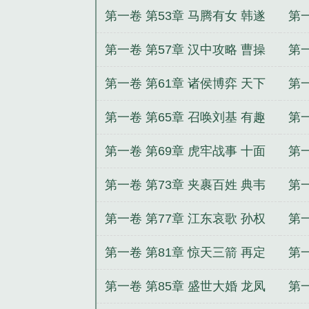
人才
异
第一卷 第53章 马腾有女 韩遂
第一
授首
鏖
第一卷 第57章 汉中攻略 曹操
第一
暗棋
局
第一卷 第61章 诸侯博弈 天下
第一
棋局
离
第一卷 第65章 召唤刘基 有趣
第一
乱入
强
第一卷 第69章 虎牢战事 十面
第一
埋伏
血
第一卷 第73章 夹裹百姓 典韦
第一
断后
混
第一卷 第77章 江东哀歌 孙权
第一
上位
四
第一卷 第81章 惊天三箭 再定
第一
漠北
明
第一卷 第85章 盛世大婚 龙凤
第一