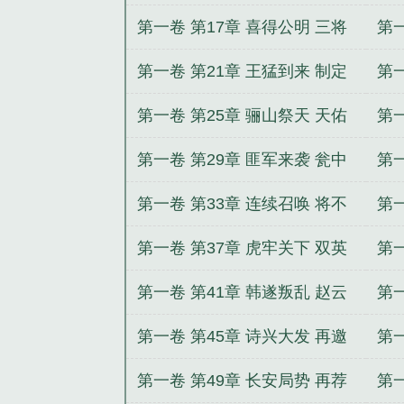
任务
止
第一卷 第17章 喜得公明 三将
第一
比斗
逃
第一卷 第21章 王猛到来 制定
第一
方针
荟
第一卷 第25章 骊山祭天 天佑
第一
大汉
建
第一卷 第29章 匪军来袭 瓮中
第一
抓鳖
之
第一卷 第33章 连续召唤 将不
第一
过李
蜕
第一卷 第37章 虎牢关下 双英
第一
对决
聚
第一卷 第41章 韩遂叛乱 赵云
第一
求见
用
第一卷 第45章 诗兴大发 再邀
第一
比试
心
第一卷 第49章 长安局势 再荐
第一