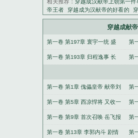
相关推荐：
穿越成汉献帝上朝第一件
帝王者
穿越成为汉献帝的好看的
越成献帝我为大汉再续三百年
穿越
阅读
穿越当汉献帝翻盘的
穿越成
穿越成献帝
献帝的
穿越成汉献帝儿子的
穿越
第一卷 第197章 寰宇一统 盛
第一
醒系统
穿越成汉献帝
穿越成汉献帝
汉献帝觉醒系统
穿越成汉献帝的召
世归途
画
第一卷 第193章 归程逸事 长
第一
安在望
世
第一卷 第1章 傀儡皇帝 献帝刘
第
协
见
第一卷 第5章 西凉悍将 又收一
第
员
饵
第一卷 第9章 首次召唤 岳飞报
第一
到
之
第一卷 第13章 李郭内斗 剧情
第一