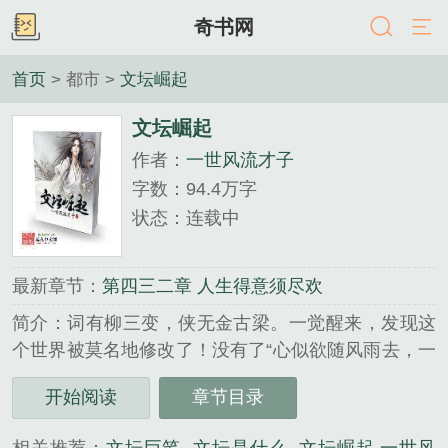
奇书网
首页
> 都市 >
文坛崛起
文坛崛起
作者：
一世风流才子
字数：94.4万字
状态：连载中
最新章节：
第四三二章 人生得意须尽欢
简介：词有柳三变，侠无金古梁。一觉醒来，发现这
个世界被莫名地修改了！没有了“心似欲随风雨去，一
夜青丝变白头”的《白发魔女传》：没有了“小李飞刀
开始阅读
章节目录
非绝响，人间又见楚留香”的浪子传说：更没有“飞雪
连天射白鹿，笑书神侠倚碧鸳”铸造的传奇：还记得那