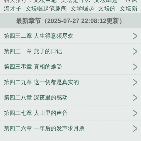
相关推荐：
文坛巨笔
文坛是什么
文坛崛起 一世风
当年的灵儿吗？——《仙剑奇侠传》还记得当年......
流才子
文坛崛起笔趣阁
文学崛起
文坛的
文坛陨
《文坛崛起》是一世风流才子精心创作的都市类小
落
文坛
文坛崛起有多少女主角
文坛巨作
文坛没
说。
最新章节（2025-07-27 22:08:12更新）
落
文坛巨什么
文坛什么意思啊
文坛崛起起点
文
坛缔造者笔趣阁
文坛巨擘是谁
当前文坛现状
文坛
第四三二章 人生得意须尽欢
崛起(叶晨)
文坛巨星是什么意思
文坛崛起免费全文
阅读
文坛衰落
文坛是什么意思?
文坛的衰落
文坛
第四三一章 燕子的日记
什么
文坛现状
文坛之国
重生文坛崛起
文坛是什
第四三零章 真相的难受
么意思
文坛又叫什么
文坛是啥意思
文坛纵横
文
坛历史
文坛是啥
文坛崛起 第2章
文坛崛起女主
文
第四二九章 这一切都是真实的
坛崛起txt校正
文坛重镇
文坛崛起笔趣
文坛巨擘怎
么读什么意思
文坛崛起txt
文坛主流
文坛巨擘
文
第四二八章 深夜里的感动
坛啥意思
文坛崛起TXT
第四二七章 大山里的声音
第四二六章 一年后的发声求月票