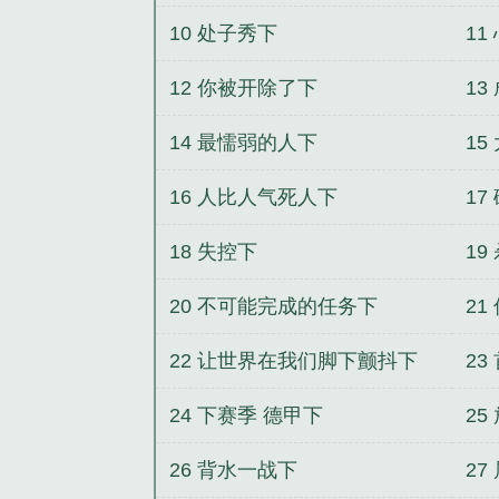
10 处子秀下
11
12 你被开除了下
1
14 最懦弱的人下
15
16 人比人气死人下
17
18 失控下
19
20 不可能完成的任务下
21
22 让世界在我们脚下颤抖下
23
24 下赛季 德甲下
25
26 背水一战下
2