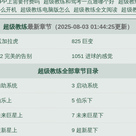
PP上需要付费吗
超级教练和驾考一点通哪个好
超级教
怎么开机
超级教练电脑版怎么
超级教练全文阅读
超级
真题吗
超级教练杨诚
最新版超级教练
超级教练和驾考
 陈爱庭
超级教练是啥
超级教练员
超级教练好用吗
超级教练
最新章节（2025-08-03 01:44:25更新）
典好
超级教练软件怎么样
超级教练科三路考系统
超级
孟加拉虎
825 巨变
手机号
超级教练网页版登录
超级教练是什么
超级教练
打开
超级教练和驾考宝典哪个更接近真题
超级教练收
52 完美的告别
1051 进球的感觉
版吗
超级教练破解版
超级教师
超级教练123
超级教练
超级教练路考仪教练有提成吗
超级教练破解版免费vip
超级教练全部章节目录
通过率准吗
超级教练科
超级教练txt
超级教练客服电
刷学时的在哪
超级教练TXT电子书
超级教练2025版
辅助系统
3 启动系统
伯乐上
5 伯乐下
 未来巨星上
7 未来巨星下
超新星上
9 超新星下