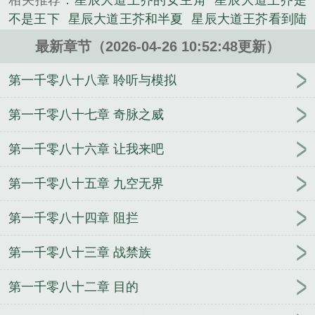
相关推荐：
星辰大道王芥的女主角
星辰大道王芥是
不是王下
星辰大道王芥和半夏
星辰大道王芥看到陆
隐
星辰大道王芥和陆隐的关系
星辰大道王芥简介
最新章节（2026-04-26 10:52:48更新）
星辰大道王芥的身份
播放王星辰
星辰大道王芥百度
百科
星辰大道王芥师傅
星辰大道王芥物极必反
星
第一千零八十八章 聆听与模拟
辰大道王芥师傅是谁
王星辰是哪部
搜索王星辰
星
辰大道王芥百科
星辰大道王芥黄金护腕是谁的
星辰
第一千零八十七章 奇脉之威
大道王芥和半夏第一次接触
星辰大道王芥介绍
星辰
第一千零八十六章 让我来吧
大道王芥师傅的真实身份
星辰大道王芥和半夏哪一
章
星辰大道王芥的田
星辰大道王芥半夏
第一千零八十五章 九空无界
第一千零八十四章 阻拦
第一千零八十三章 战禁族
第一千零八十二章 目的