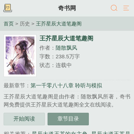
奇书网
首页
> 历史 >
王芥星辰大道笔趣阁
王芥星辰大道笔趣阁
作者：
随散飘风
字数：238.5万字
状态：连载中
最新章节：
第一千零八十八章 聆听与模拟
王芥星辰大道笔趣阁是由作者：随散飘风所著，奇书
网免费提供王芥星辰大道笔趣阁全文在线阅读。
三秒记住本站：奇书网 网址：www.7cbook.cc...
开始阅读
章节目录
《王芥星辰大道笔趣阁》是随散飘风精心创作的历史
类小说。