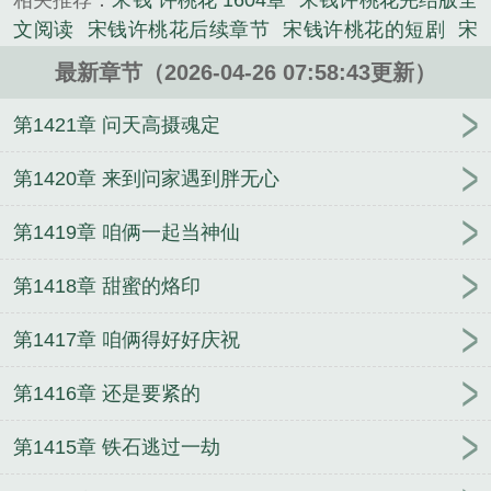
相关推荐：
宋钱 许桃花 1604章
宋钱许桃花完结版全
文阅读
宋钱许桃花后续章节
宋钱许桃花的短剧
宋
钱许桃花1861章
宋钱 许桃花 1602章
宋钱许桃花短
最新章节（2026-04-26 07:58:43更新）
剧最新集
宋钱许桃花演员表
宋钱许桃花电视剧免费
观看
宋钱许桃花结局是什么
宋钱 许桃花 1590章
第1421章 问天高摄魂定
宋钱许桃花更新提醒
宋钱许桃花1315章节
宋钱许桃
花扮演者是谁
宋钱 许桃花 1616章
宋钱 许桃花
第1420章 来到问家遇到胖无心
1626章
宋钱许桃花大结局是什么
第1419章 咱俩一起当神仙
第1418章 甜蜜的烙印
第1417章 咱俩得好好庆祝
第1416章 还是要紧的
第1415章 铁石逃过一劫