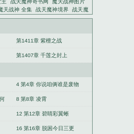
女主
战天魔神奇书网
魔天战神图片
魔天战神 全集
战天魔神境界
战天魔
神机体
战天魔神女主角有几个
战天魔
炼等级划分
战天魔神TXT奇书网
战
天魔帝
魔天战神ed
第1411章 紫檀之战
第1407章 千莲之封上
4 第4章 你说咱俩谁是废物
如何
8 第8章 凌霄
12 第12章 碧睛彩翼蜥
16 第16章 脱困今日三更