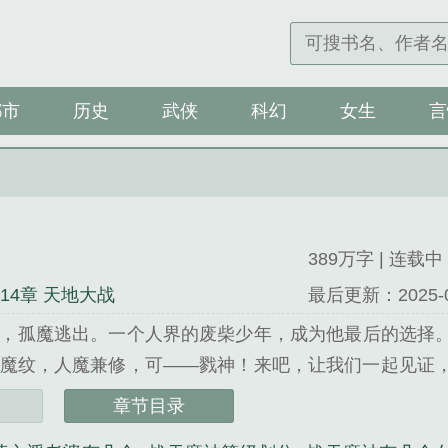
都市
历史
武侠
科幻
女生
言
389万字 | 连载中
414章 天地大战
最后更新：2025-09-
，孤魔逃出。一个人界的废柴少年，成为他最后的选择
魔纹，人魔兼修，可——戮神！来吧，让我们一起见证
登上三界巅峰的历程！新书上传，每日两更，稳定更新
章节目录