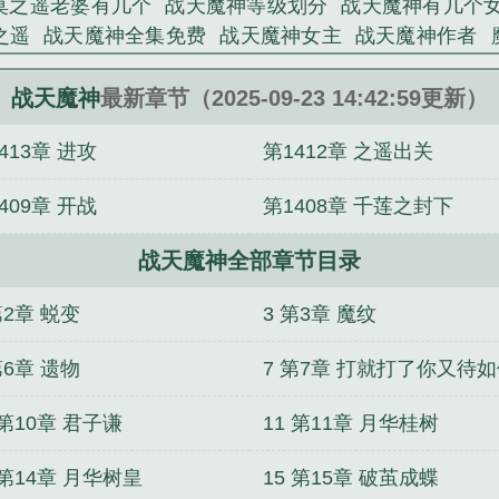
莫之遥老婆有几个
战天魔神等级划分
战天魔神有几个
相鸿鸣精心创作的网游类小说。
之遥
战天魔神全集免费
战天魔神女主
战天魔神作者
婆
战天魔神百度百科女主
战天魔神百度百科
魔天战
完结
战天魔神无错
战天魔神免费阅读全文
战天魔神修
战天魔神
最新章节（2025-09-23 14:42:59更新）
神在线
战天魔神全文免费阅读
战天魔神免费阅读
战
413章 进攻
第1412章 之遥出关
409章 开战
第1408章 千莲之封下
战天魔神全部章节目录
第2章 蜕变
3 第3章 魔纹
第6章 遗物
7 第7章 打就打了你又待
 第10章 君子谦
11 第11章 月华桂树
 第14章 月华树皇
15 第15章 破茧成蝶