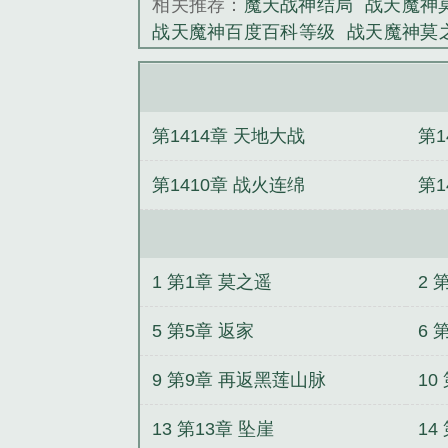
相关推荐：
魔天战神结局
战天魔神
《战天魔神》是
战天魔神百度百科等级
战天魔神莫
神笔趣阁
战天魔尊
战天魔神主角老
神百科
战天魔神 相鸿鸣
战天魔神
天魔神txt
战天魔神境界划分
战天魔
第1414章 天地大战
第1
第1410章 战火连绵
第1
1 第1章 莫之遥
2 
5 第5章 返家
6 
9 第9章 再返黑莲山脉
10
13 第13章 坠崖
14