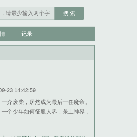
搜 索
情
记录
23 14:42:59
。一介废柴，居然成为最后一任魔帝。
，一个少年如何征服人界，杀上神界，
，各位读者大大放心进坑，鸿鸣不会让