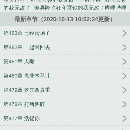
相关推荐：
狂印冥钞的我无敌了哔哩哔哩
狂印冥钞
將靴面舔得鋥光瓦亮！「老板！请用您的大冥幣再狠
的我无敌了
诡异降临狂印冥钞的我无敌了哔哩哔哩
狠爱我一次！」无人生还的凶险秘境，在冥幣浪潮面
视频
诡异降临狂印冥钞的我无敌了动漫合集一口气
前，彻底沦陷！「什么秘境，没听说过。这儿？以后
最新章节（2025-10-13 10:52:24更新）
看完
狂印冥钞的我无敌了完整版在线免费阅读
狂印
就是我老板的...
冥钞的我无敌了 作者怎么了
诡异降临觉醒偷盗狂魔
第483章 已经清场了
《诡异降临，狂印冥钞的我无敌了》是佚名精心创作
之力
诡异降临狂印冥钞的我无敌了为什么不更新了
的玄幻类小说。
诡异降临狂印冥钞的我无敌了 八翼鸟
狂印冥钞的我
第482章 一起带回去
无敌了最新章节
狂印冥钞的我无敌了 八翼鸟
狂印
第481章 人呢
冥钞的我无敌了_
诡异降临狂印冥钞的我无敌了
第480章 岂非木马计
第479章 这东西真重
第478章 打断四肢
第477章 活捉你