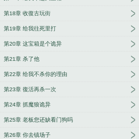
第18章 收復古玩街
第19章 给我往死里打
第20章 这宝箱是个诡异
第21章 杀了他
第22章 给我不杀你的理由
第23章 復活再杀一次
第24章 抓魔狼诡异
第25章 老板您还缺看门狗吗
第26章 你去镇场子