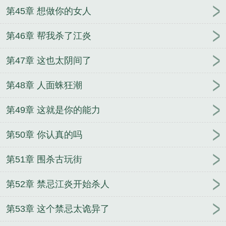
第45章 想做你的女人
第46章 帮我杀了江炎
第47章 这也太阴间了
第48章 人面蛛狂潮
第49章 这就是你的能力
第50章 你认真的吗
第51章 围杀古玩街
第52章 禁忌江炎开始杀人
第53章 这个禁忌太诡异了