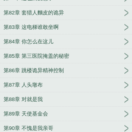
第82章 套猎人麵皮的诡异
第83章 这电梯谁敢坐啊
第84章 你怎么在这儿
第85章 第三医院掩盖的秘密
第86章 跳楼诡异精神控制
第87章 人头墩布
第88章 对就是我
第89章 天使基金会
第90章 不愧是我亲哥