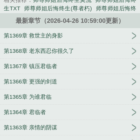
相关推荐：
师尊师姐后悔终生莫流
师尊师姐后悔终
通帮她保管小金库。最精彩的就要数绝美的新师尊
生TXT
师尊师姐后悔终生(尊者朽)
师尊师姐后悔终
了，她竟然……看着周通的宗门蒸蒸日上，周通以前
生短剧合集
主角被师傅逐出师门的
师尊师姐后悔终
的师尊师姐都哭着后悔了。“乖徒儿，为师知错了，回
最新章节（2026-04-26 10:59:00更新）
生百科
师尊师姐后悔终生漫画
师尊师姐后悔终生短
到我身边吧，我愿意付出一切来补偿你。”“是啊师
剧2
被逐出师门后师尊师姐后悔终生短剧免费
师尊
第1369章 救世主的身影
弟，让我们成为你的人吧！”周通：“我大好男儿，岂
师姐后悔终生免费阅读
师尊师姐后悔终生
师尊师姐
是那苟合之人，滚！”《被逐出宗门后，师尊师姐后悔
后悔终生TXT下
师尊师姐后悔终生顶点免费阅读
师
第1368章 老东西忍你很久了
终生》是尊者朽精心创作的玄幻奇幻小说，影书实时
尊师姐后悔终生尊者
师尊师姐后悔终生短剧1
师尊
更新被逐出宗门后，师尊师姐后悔终生最新章节无弹
第1367章 镇压君临者
师姐后悔终生第二季
被逐出宗门后
被逐出师门的
窗广告版，书友所发表的被逐出宗门后，师尊师姐后
师尊师姐后悔终生女主
被师父逐出师门
第一章 逐
悔终生评论，并不代表影书赞同或者支持被逐出宗门
第1366章 更强的剑道
出师门
师尊师姐后悔终生听书
师尊师姐后悔终生
后，师尊师姐后悔终生读者的观点。...
尊者朽
师尊师姐后悔终生阅读全文
师尊师姐后悔终
《被逐出宗门后，师尊师姐后悔终生》是尊者朽精心
第1365章 为谁君临
生和谁在一起
师尊师姐后悔终生百度百科
师尊师姐
创作的言情类小说。
后悔终生不娶了
师尊师姐后悔终生笔趣阁
师尊师姐
第1364章 君临者
后悔终生完结
师尊师姐后悔终生短剧
第1363章 亲情的阴谋