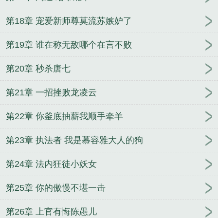
第18章 宠爱新师尊莫流苏嫉妒了
第19章 谁在称无敌哪个在言不败
第20章 秒杀唐七
第21章 一招挫败龙凌云
第22章 你釜底抽薪我顺手牵羊
第23章 执法者 我是慕容雅大人的狗
第24章 法内狂徒小妖女
第25章 你的傲慢不堪一击
第26章 上官有悔陈愚儿