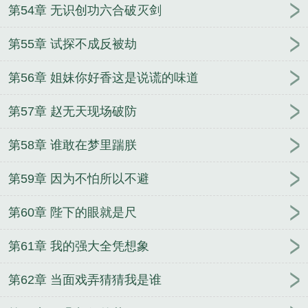
第54章 无识创功六合破灭剑
第55章 试探不成反被劫
第56章 姐妹你好香这是说谎的味道
第57章 赵无天现场破防
第58章 谁敢在梦里踹朕
第59章 因为不怕所以不避
第60章 陛下的眼就是尺
第61章 我的强大全凭想象
第62章 当面戏弄猜猜我是谁