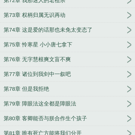
第72章 我那迷人的老祖宗
第73章 权柄归属无识再动
第74章 这是爱的话那也未免太变态了
第75章 怜寒星 小小唐七拿下
第76章 无字慧根爽文盲不爽
第77章 诸位到我剑中一叙吧
第78章 但是我拒绝
第79章 障眼法这全都是障眼法
第80章 客卿能否与朕合作生个孩子
第81章 唯有死亡方能将我们分开