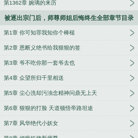
第1362章 婉璃的来历
被逐出宗门后，师尊师姐后悔终生全部章节目录
第1章 你可知罪我知你个棒槌
第2章 恩断义绝书给我狠狠的签
第3章 爷不吃你那一套爷去也
第4章 众望所归千里相送
第5章 尘心洗却污浊念精神问鼎无上天
第6章 狠狠的打脸 天道顿悟帝路坦途
第7章 风华绝代小妖女