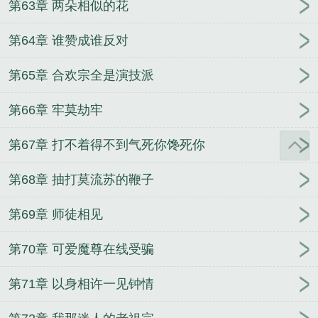
第63章 两朵相似的花
第64章 谁赞成谁反对
第65章 合欢宗全是演技派
第66章 牢莫劫牢
第67章 打不着得不到气死你馋死你
第68章 抽打莫流苏的鞭子
第69章 师徒相见
第70章 可爱魔尊在线受骗
第71章 以身相许一见钟情