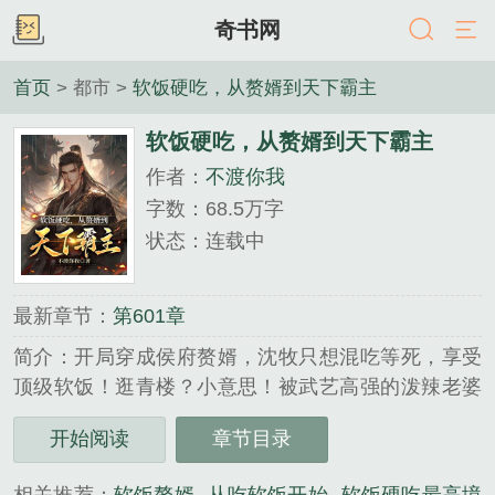
奇书网
首页
> 都市 >
软饭硬吃，从赘婿到天下霸主
软饭硬吃，从赘婿到天下霸主
作者：
不渡你我
字数：68.5万字
状态：连载中
最新章节：
第601章
简介：开局穿成侯府赘婿，沈牧只想混吃等死，享受
顶级软饭！逛青楼？小意思！被武艺高强的泼辣老婆
抓包？有小舅子顶锅！人生目标？软饭！硬吃！奈何
开始阅读
章节目录
岳父家遭奸人打压，产业凋零，眼看饭碗不保？哼，
躺平可以，饿肚子不行！是时候展现真正的技术了！