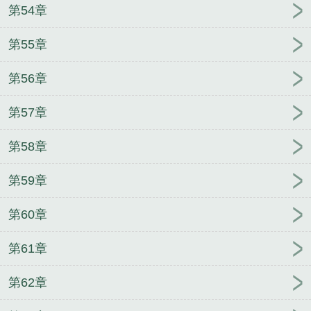
第54章
第55章
第56章
第57章
第58章
第59章
第60章
第61章
第62章