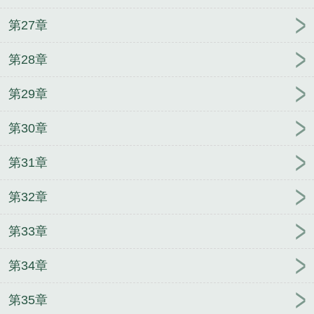
第27章
第28章
第29章
第30章
第31章
第32章
第33章
第34章
第35章