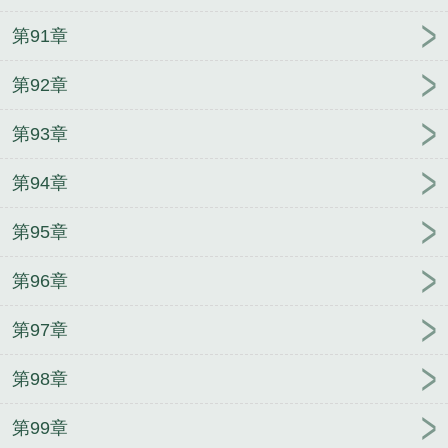
第91章
第92章
第93章
第94章
第95章
第96章
第97章
第98章
第99章