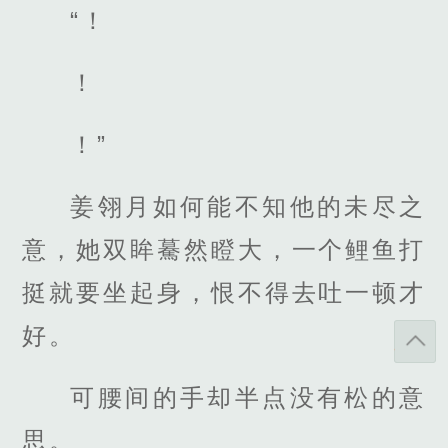
“！
！
！”
姜翎月如何能不知他的未尽之
意，她双眸驀然瞪大，一个鲤鱼打
挺就要坐起身，恨不得去吐一顿才
好。
可腰间的手却半点没有松的意
思。