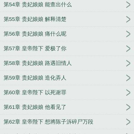
第54章 贵妃娘娘 能查出什么
第55章 贵妃娘娘 解释清楚
第56章 贵妃娘娘 痛什么呢
第57章 皇帝陛下 爱极了你
第58章 贵妃娘娘 路遇旧情人
第59章 贵妃娘娘 造化弄人
第60章 皇帝陛下 以死谢罪
第61章 贵妃娘娘 他看见了
第62章 皇帝陛下 想將陈子泝碎尸万段