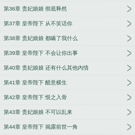
第36章 贵妃娘娘 彻底释然
第37章 皇帝陛下 从不笑话你
第38章 贵妃娘娘 都瞒了我什么
第39章 皇帝陛下 不会让你出事
第40章 贵妃娘娘 还有什么其他內情
第41章 皇帝陛下 醋意横生
第42章 皇帝陛下 恨之入骨
第43章 贵妃娘娘 不可以乱来
第44章 皇帝陛下 揭露前世一角