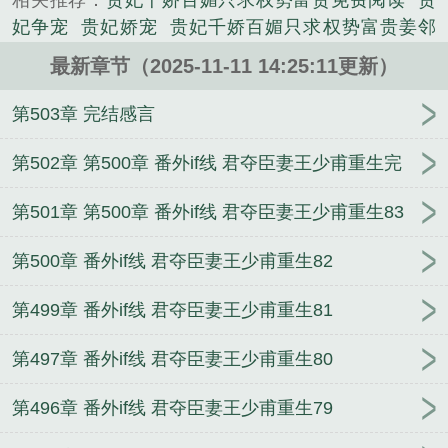
相关推荐：
贵妃千娇百媚只求权势富贵免费阅读
贵
妃争宠
贵妃娇宠
贵妃千娇百媚只求权势富贵姜邻
月
只求权势富贵的
贵妃娇宠[穿书
只求权势富贵 藤
最新章节（2025-11-11 14:25:11更新）
原豆腐
千娇百媚贵妃×霸道腹黑帝王
贵妃千娇百媚
只求权势富贵
只求权势富贵(完结)
贵妃不争宠千
第503章 完结感言
金
贵妃她千娇百媚
贵妃只想
贵妃千娇百媚
贵妃
上千张
贵妃独得偏宠免费阅读
贵妃娇宠(穿书) 执手
第502章 第500章 番外if线 君夺臣妻王少甫重生完
一笔
贵妃娇且媚(重生)资源
贵妃骄且媚
贵妃千娇
第501章 第500章 番外if线 君夺臣妻王少甫重生83
百媚只求权势富贵全文免费阅读
贵妃 宠
贵妃凭实
力获宠
贵妃千娇百媚沈芙TXT
贵妃千娇百媚寄南枝
第500章 番外if线 君夺臣妻王少甫重生82
免费阅读飞游
贵妃千娇百媚全文
贵妃千娇百媚免费
无删减
贵妃千娇百媚只求权势富贵完整版免费阅读
第499章 番外if线 君夺臣妻王少甫重生81
贵妃娇宠执手一笔之全文免费阅读
贵妃娇宠(穿书)作
者执手一笔
贵妃娇且媚(重生)txt
贵妃娇且媚(重生)
第497章 番外if线 君夺臣妻王少甫重生80
简介
贵妃娇妃
贵妃娇媚(重生)
贵妃娇宠作者执手
一笔
贵妃千娇百媚只求权势富贵双重生免费阅读
贵
第496章 番外if线 君夺臣妻王少甫重生79
妃千娇百媚书包网
贵妃求女
贵妃千娇百媚只求权势