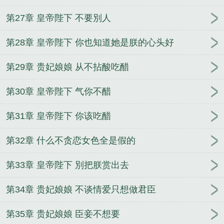
第27章 皇帝陛下 不要別人
第28章 皇帝陛下 你也知道她是朕的心头好
第29章 贵妃娘娘 从不拈酸吃醋
第30章 皇帝陛下 气你不醋
第31章 皇帝陛下 你该吃醋
第32章 什么不贪恋女色全是假的
第33章 皇帝陛下 別把朕赏出去
第34章 贵妃娘娘 不谈情爱只想做君臣
第35章 贵妃娘娘 臣妾不想要