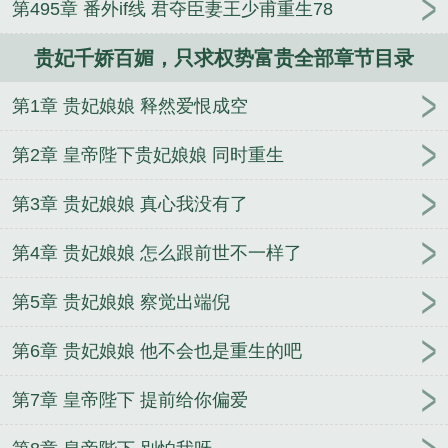
第495章 番外if线 君夺臣妻王少甫重生78
富贵百度百科
贵妃骄媚
贵妃她千娇百媚txt
贵女娇
妃
书名贵妃独得偏宠
贵妃千娇百媚，只求权势富贵全部章节目录
第1章 贵妃娘娘 释然爱恨成空
第2章 皇帝陛下贵妃娘娘 同时重生
第3章 贵妃娘娘 真心我没有了
第4章 贵妃娘娘 怎么跟前世不一样了
第5章 贵妃娘娘 察觉出端倪
第6章 贵妃娘娘 他不会也是重生的吧
第7章 皇帝陛下 提前给你偏爱