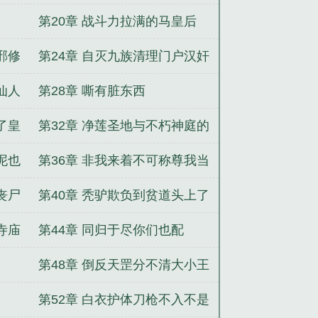
第20章 战斗力拉满的马皇后
邪修
第24章 自灭九族清理门户汉奸
必须死
仙人
第28章 嘶有脏东西
了皇
第32章 净莲圣地与不朽神庭的
大劫
泥也
第36章 非我来着不可称尊我当
为此世唯一之圣主
丧尸
第40章 秃驴欺负到贫道头上了
寺庙
第44章 同归于尽你们也配
第48章 倒反天罡分不清大小王
了是吧
第52章 白衣护体刀枪不入不是