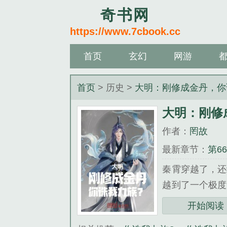
奇书网
https://www.7cbook.cc
首页
玄幻
网游
首页
> 历史 >
大明：刚修成金丹，你
大明：刚修
作者：
罔故
最新章节：
第6
秦霄穿越了，还
越到了一个极度
秦霄回味...
开始阅读
《大明：刚修成