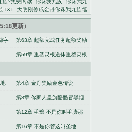
九族?免费阅读
你诛我九族
你诛我九
TXT
大明刚修成金丹你诛我九族笔
族? 在线阅读
大明刚修成金丹你诛我
诛我九族在线阅读
你诛我九族?秦霄
25:18更新）
诛我九族? 罔故
德字
第63章 超额完成任务超额奖励
第59章 重塑灵根道体重塑灵根
道体
圣地
第4章 金丹奖励金色传说
第8章 你家人皇旗酷酷冒黑烟
啊
第12章 毛骧 不是你叫毛骧那
我是谁
第16章 不是你管这叫圣地