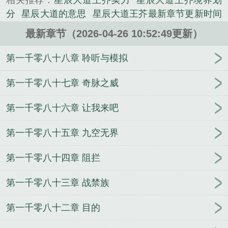
相关推荐：
星辰大道王芥实力
星辰大道王芥境界划
的历史类小说。
分
星辰大道的意思
星辰大道王芥最新章节更新时间
和作
星辰大道王芥的真实身份
什么是星辰大道
星
最新章节（2026-04-26 10:52:49更新）
辰大道陷阱卡
星辰大路叶修
星辰大海王西
星辰大
道王芥几个师傅
星辰大道1246集免费观看最新章节
第一千零八十八章 聆听与模拟
王辰星光大道
星辰大道王芥看到陆隐是哪一张
星辰
之道
星辰道长
星辰道txt
星辰大道百度百科王芥
第一千零八十七章 奇脉之威
星辰大道王芥和谁双修
星辰大道王芥几个女主
星辰
第一千零八十六章 让我来吧
大道中王芥
星辰大道内容
星辰大道针对王芥的人
星辰大道王芥1275更新时间
星辰大道全文
星辰大道
第一千零八十五章 九空无界
1127王芥得影响力
星辰大道王芥辰力
第一千零八十四章 阻拦
第一千零八十三章 战禁族
第一千零八十二章 目的