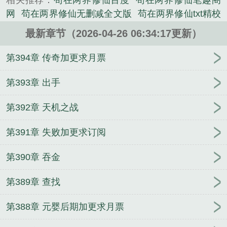
相关推荐：
苟在两界修仙百度
苟在两界修仙笔趣阁
网
苟在两界修仙无删减全文版
苟在两界修仙txt精校
版
苟在两界修仙手打无错字版
苟在两界修仙txt
苟
最新章节（2026-04-26 06:34:17更新）
在两界修仙无错版
苟在两界修仙文抄公笔趣阁
苟在
两界修仙免费
苟在两界修仙免费阅读
苟在两界修仙
第394章 传奇加更求月票
免费阅读无弹窗
苟在两界修仙TXT
苟在两界修仙文
抄公
苟在两界修仙百科
第393章 出手
第392章 天机之战
第391章 失败加更求订阅
第390章 吞金
第389章 查找
第388章 元婴后期加更求月票