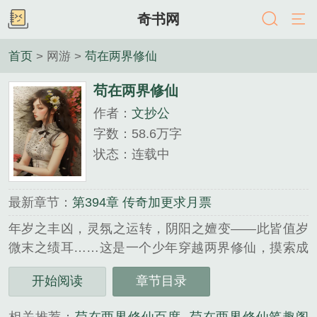
奇书网
首页
> 网游 >
苟在两界修仙
苟在两界修仙
作者：
文抄公
字数：58.6万字
状态：连载中
最新章节：
第394章 传奇加更求月票
年岁之丰凶，灵氛之运转，阴阳之嬗变——此皆值岁
微末之绩耳……这是一个少年穿越两界修仙，摸索成
为【值岁】的故事……...
开始阅读
章节目录
《苟在两界修仙》是文抄公精心创作的网游类小说。